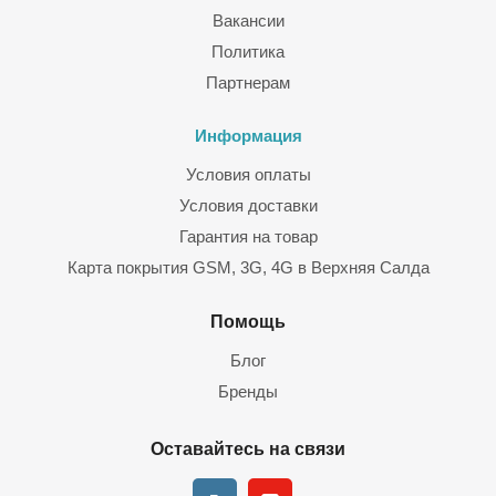
именно готовый комплект необходим в вашем конкретном
Вакансии
случае (включая антенны, соединительный кабель,
Политика
переходники). В ассортименте нашего магазина есть как
репитеры 2G, 3G, 4G (LTE), так и USB-модемы (и роутеры с
Партнерам
USB-портом). Доставка — в любые регионы РФ, можно также
заказать монтаж, настройку. Цены — доступные,
Информация
оборудование сертифицированное (гарантия от
Условия оплаты
производителя тоже предусмотрена).
Условия доставки
Гарантия на товар
Карта покрытия GSM, 3G, 4G в Верхняя Салда
Помощь
Блог
Бренды
Оставайтесь на связи