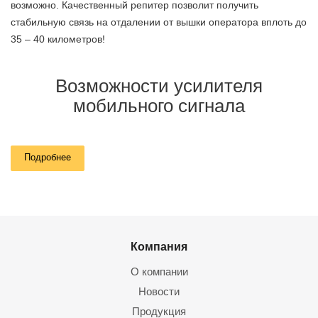
возможно. Качественный репитер позволит получить
стабильную связь на отдалении от вышки оператора вплоть до
35 – 40 километров!
Возможности усилителя
мобильного сигнала
Усилитель мобильного интернета обеспечит:
Подробнее
стабильную связь на площади до 1500 м2 (можно
расширить дополнительными антеннами);
интернет до 150 Мбит/с (для каждого телефона,
расположенного в зоне действия усилителя);
Компания
Wi-Fi покрытие (если доукомплектовать систему роутером
и WiFi-репитерами).
О компании
Новости
А специалисты Мелдана помогут определить, какой
Продукция