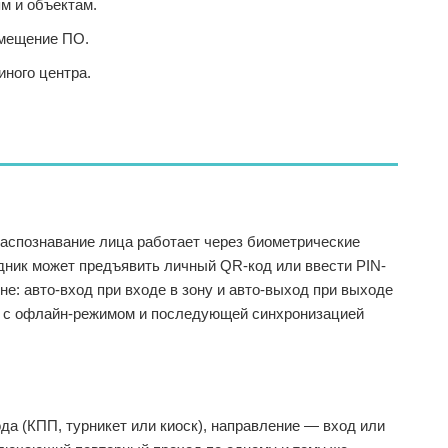
м и объектам.
змещение ПО.
ного центра.
аспознавание лица работает через биометрические
дник может предъявить личный QR-код или ввести PIN-
е: авто-вход при входе в зону и авто-выход при выходе
л с офлайн-режимом и последующей синхронизацией
да (КПП, турникет или киоск), направление — вход или