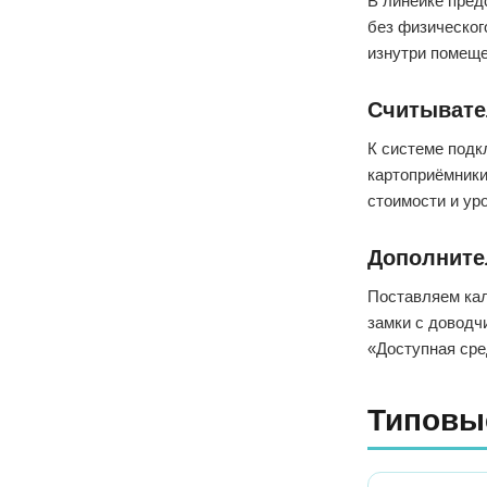
В линейке пред
без физическог
изнутри помеще
Считывате
К системе подк
картоприёмники
стоимости и ур
Дополните
Поставляем кал
замки с доводч
«Доступная сре
Типовы