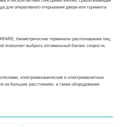
мка и бесконтактные сенсорные кнопки, срабатывающие
да для оперативного открывания двери или турникета
MIFARE, биометрические терминалы распознавания лиц,
ей позволяет выбрать оптимальный баланс скорости,
олясками, электромеханические и электромагнитные
в на больших расстояниях, а также оборудование