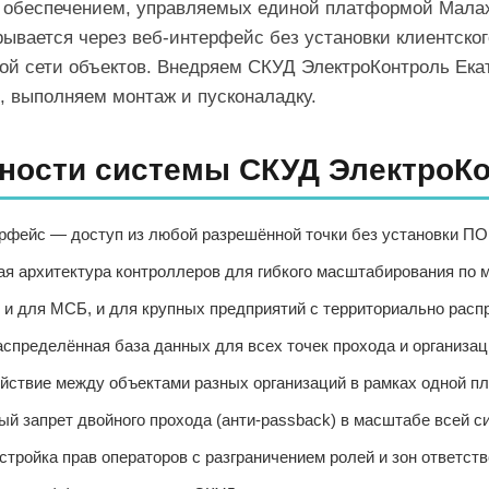
обеспечением, управляемых единой платформой Малахи
рывается через веб-интерфейс без установки клиентско
ой сети объектов. Внедряем СКУД ЭлектроКонтроль Екат
, выполняем монтаж и пусконаладку.
ности системы СКУД ЭлектроК
фейс — доступ из любой разрешённой точки без установки ПО 
я архитектура контроллеров для гибкого масштабирования по м
и для МСБ, и для крупных предприятий с территориально рас
спределённая база данных для всех точек прохода и организац
ствие между объектами разных организаций в рамках одной п
й запрет двойного прохода (анти-passback) в масштабе всей с
стройка прав операторов с разграничением ролей и зон ответств