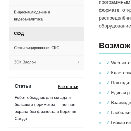
программным 
формате, отк
Видеонаблюдение и
распределённ
видеоаналитика
оборудование
СКУД
Возмож
Сертифицированная СКС
ЗОК Заслон
✓
Web-интер
✓
Кластерна
✓
Подходит 
Статьи
Все статьи
✓
Единая ра
Робот-обходчик для склада и
✓
Взаимодей
большого периметра — ночная
охрана без физпоста в Верхняя
✓
Глобальны
Салда
✓
Гибкая на