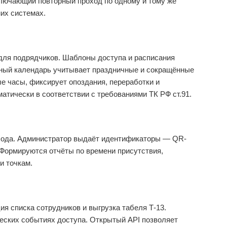
ключающий повторный проход по одному и тому же
их системах.
 для подрядчиков. Шаблоны доступа и расписания
ный календарь учитывает праздничные и сокращённые
е часы, фиксирует опоздания, переработки и
атически в соответствии с требованиями ТК РФ ст.91.
охода. Администратор выдаёт идентификаторы — QR-
. Формируются отчёты по времени присутствия,
и точкам.
я списка сотрудников и выгрузка табеля Т-13.
ческих событиях доступа. Открытый API позволяет