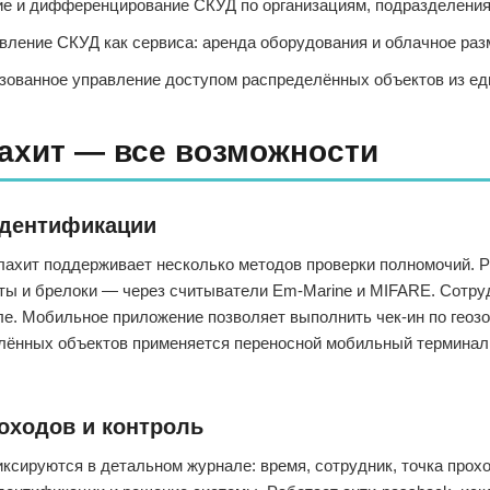
 и дифференцирование СКУД по организациям, подразделения
ление СКУД как сервиса: аренда оборудования и облачное ра
ованное управление доступом распределённых объектов из еди
ахит — все возможности
дентификации
хит поддерживает несколько методов проверки полномочий. Р
ты и брелоки — через считыватели Em-Marine и MIFARE. Сотру
ле. Мобильное приложение позволяет выполнить чек-ин по геозон
алённых объектов применяется переносной мобильный термина
оходов и контроль
ксируются в детальном журнале: время, сотрудник, точка прохо