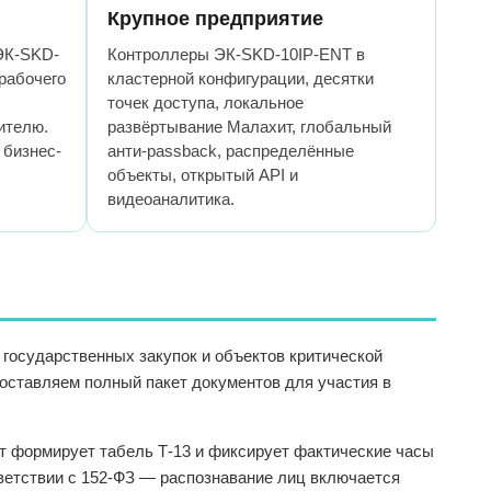
Крупное предприятие
ЭК-SKD-
Контроллеры ЭК-SKD-10IP-ENT в
 рабочего
кластерной конфигурации, десятки
точек доступа, локальное
ителю.
развёртывание Малахит, глобальный
 бизнес-
анти-passback, распределённые
объекты, открытый API и
видеоаналитика.
государственных закупок и объектов критической
оставляем полный пакет документов для участия в
ит формирует табель Т-13 и фиксирует фактические часы
ветствии с 152-ФЗ — распознавание лиц включается