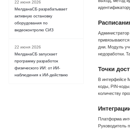
выход, метод и
22 июня 2026
идентификатору
МелданаСБ разрабатывает
активную остановку
Расписания
оборудования по
видеоконтролю СИЗ
Администратор 
привязываются 
дни. Модуль уч
22 июня 2026
недоработки. Т
МелданаСБ запускает
программу разработок
физического ИИ: от ИИ-
Точки дос
наблюдения к ИИ-действию
В интерфейсе М
коды, PIN-коды
количеству про
Интеграци
Платформа инте
Руководитель п