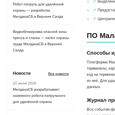
✓
Выделение
Робот-патруль для удалённой
✓
Предостав
охраны — разработка
МелданаСБ в Верхняя Салда
✓
Централиз
Видеоблокировка опасной зоны
ПО Мал
пресса и станка — пилот охраны
труда МелданаСБ в Верхняя
Салда
Способы и
Платформа Мала
терминалы, кар
Новости
Все новости
код на термина
из неё. Для уд
22 июня 2026
данных.
МелданаСБ разрабатывает
наземного робота-патрульного
Журнал пр
для удалённой охраны
Все события фи