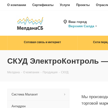
О компании
Сертификаты
Услуги
Проекты
Отрасл
Ваш город
Верхняя Салда
Сотовая связь и интернет
Сети пере
СКУД ЭлектроКонтроль —
Мелдана
-
О компании
-
Продукция
-
СКУД
Система Малахит
Мы производи
торговой мар
Антидрон