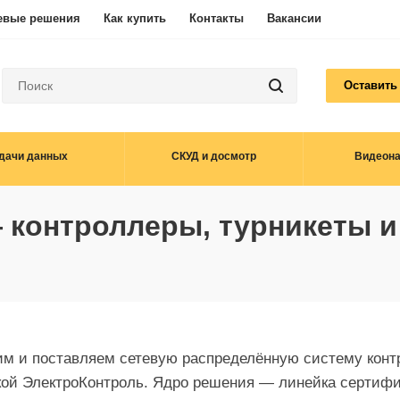
евые решения
Как купить
Контакты
Вакансии
Оставить
дачи данных
СКУД и досмотр
Видеон
 контроллеры, турникеты и
м и поставляем сетевую распределённую систему контр
кой ЭлектроКонтроль. Ядро решения — линейка сертиф