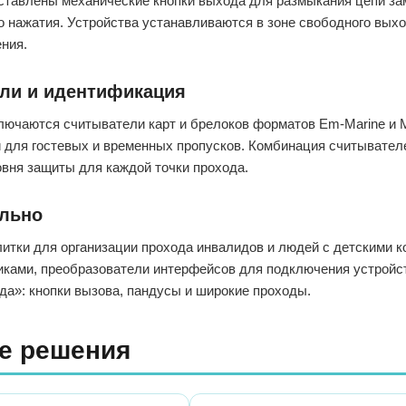
ставлены механические кнопки выхода для размыкания цепи за
о нажатия. Устройства устанавливаются в зоне свободного выхо
ния.
ли и идентификация
лючаются считыватели карт и брелоков форматов Em-Marine и 
 для гостевых и временных пропусков. Комбинация считывател
овня защиты для каждой точки прохода.
льно
итки для организации прохода инвалидов и людей с детскими к
иками, преобразователи интерфейсов для подключения устройст
да»: кнопки вызова, пандусы и широкие проходы.
е решения