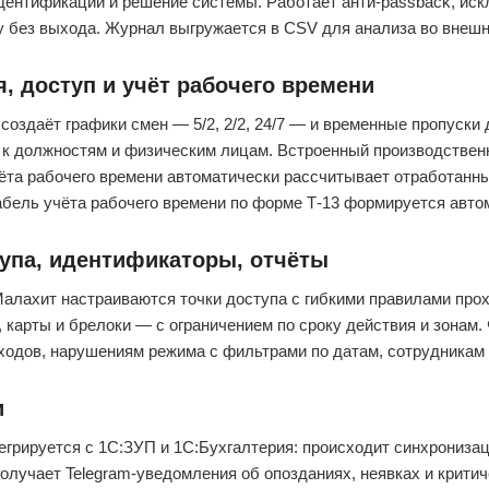
дентификации и решение системы. Работает анти-passback, ис
 без выхода. Журнал выгружается в CSV для анализа во внешн
, доступ и учёт рабочего времени
создаёт графики смен — 5/2, 2/2, 24/7 — и временные пропуски
к должностям и физическим лицам. Встроенный производствен
ёта рабочего времени автоматически рассчитывает отработанны
абель учёта рабочего времени по форме Т-13 формируется автом
тупа, идентификаторы, отчёты
алахит настраиваются точки доступа с гибкими правилами пр
, карты и брелоки — с ограничением по сроку действия и зонам
ходов, нарушениям режима с фильтрами по датам, сотрудникам 
и
грируется с 1С:ЗУП и 1С:Бухгалтерия: происходит синхронизаци
олучает Telegram-уведомления об опозданиях, неявках и крити