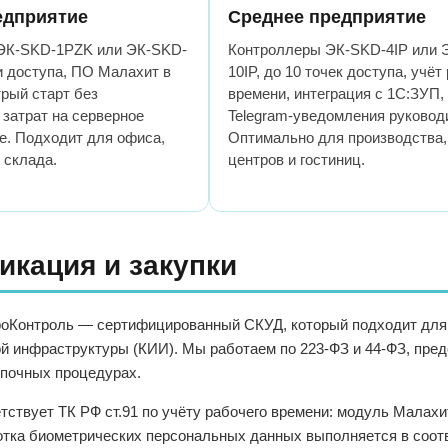
едприятие
Среднее предприятие
ЭК-SKD-1PZK или ЭК-SKD-
Контроллеры ЭК-SKD-4IP или 
ки доступа, ПО Малахит в
10IP, до 10 точек доступа, учёт
рый старт без
времени, интеграция с 1С:ЗУП,
затрат на серверное
Telegram-уведомления руковод
е. Подходит для офиса,
Оптимально для производства,
 склада.
центров и гостиниц.
икация и закупки
оКонтроль — сертифицированный СКУД, который подходит для 
 инфраструктуры (КИИ). Мы работаем по 223-ФЗ и 44-ФЗ, пред
упочных процедурах.
тствует ТК РФ ст.91 по учёту рабочего времени: модуль Малах
тка биометрических персональных данных выполняется в соот